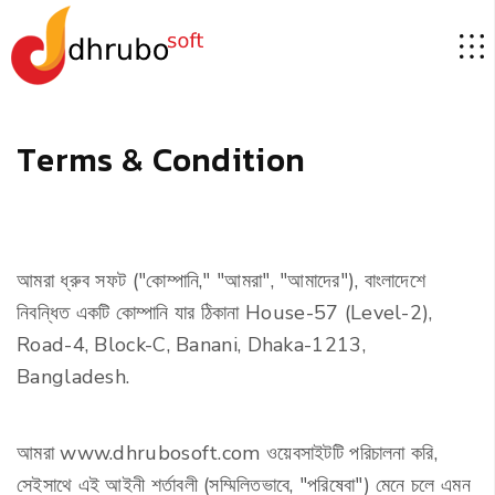
T
e
r
m
s
&
C
o
n
d
i
t
i
o
n
আমরা ধ্রুব সফট ("কোম্পানি," "আমরা", "আমাদের"), বাংলাদেশে
নিবন্ধিত একটি কোম্পানি যার ঠিকানা House-57 (Level-2),
Road-4, Block-C, Banani, Dhaka-1213,
Bangladesh.
আমরা www.dhrubosoft.com ওয়েবসাইটটি পরিচালনা করি,
সেইসাথে এই আইনী শর্তাবলী (সম্মিলিতভাবে, "পরিষেবা") মেনে চলে এমন